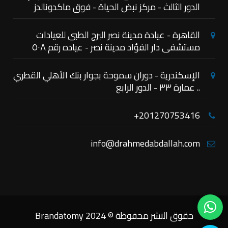
الدور الثالث - مركز نبض الحياة - فوق ماكدونالدز
القاهرة - عيادة مدينة نصر البرج الطبى للعيادات
مستشفى دار الفؤاد مدينة نصر - عياده رقم ٥٠٨
الإسكندرية - دوران سموحة بجوار بنك الأهلي القطري
.. عمارة ٣٣ - الدور الرابع
+2
01270753416
info@drahmedabdallah.com
حقوق النشر محفوظة © 2024
Brandatomy