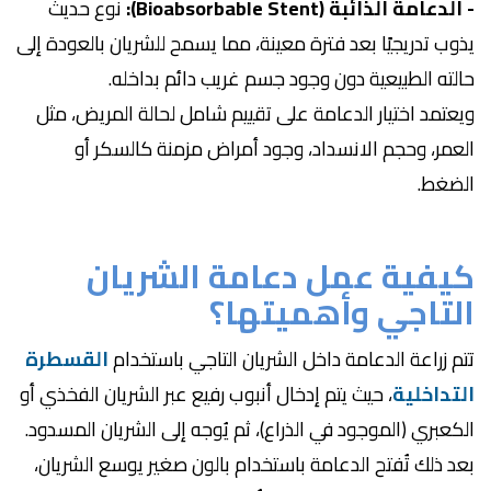
- الدعامة الذائبة (Bioabsorbable Stent):
نوع حديث
يذوب تدريجيًا بعد فترة معينة، مما يسمح للشريان بالعودة إلى
حالته الطبيعية دون وجود جسم غريب دائم بداخله.
ويعتمد اختيار الدعامة على تقييم شامل لحالة المريض، مثل
العمر، وحجم الانسداد، وجود أمراض مزمنة كالسكر أو
الضغط.
كيفية عمل دعامة الشريان
التاجي وأهميتها؟
تتم زراعة الدعامة داخل الشريان التاجي باستخدام
القسطرة
التداخلية
، حيث يتم إدخال أنبوب رفيع عبر الشريان الفخذي أو
الكعبري (الموجود في الذراع)، ثم يُوجه إلى الشريان المسدود.
بعد ذلك تُفتح الدعامة باستخدام بالون صغير يوسع الشريان،