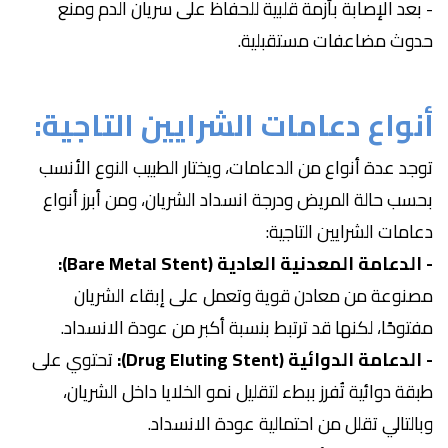
- بعد الإصابة بأزمة قلبية للحفاظ على سريان الدم ومنع
حدوث مضاعفات مستقبلية.
أنواع دعامات الشرايين التاجية:
توجد عدة أنواع من الدعامات، ويختار الطبيب النوع الأنسب
بحسب حالة المريض ودرجة انسداد الشريان، ومن أبرز أنواع
دعامات الشرايين التاجية:
- الدعامة المعدنية العادية (Bare Metal Stent):
مصنوعة من معادن قوية وتعمل على إبقاء الشريان
مفتوحًا، لكنها قد ترتبط بنسبة أكبر من عودة الانسداد.
- الدعامة الدوائية (Drug Eluting Stent):
تحتوي على
طبقة دوائية تُفرز ببطء لتقليل نمو الخلايا داخل الشريان،
وبالتالي تقلل من احتمالية عودة الانسداد.