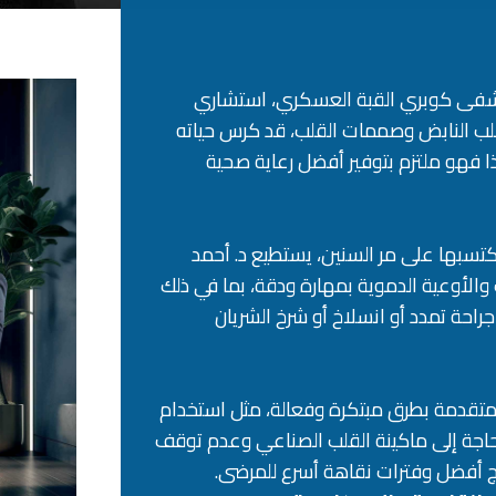
ستشفى كوبري القبة العسكري، استشاري
لقلب النابض وصممات القلب، قد كرس حياته
ا فهو ملتزم بتوفير أفضل رعاية صحية
تسبها على مر السنين، يستطيع د. أحمد
الأوعية الدموية بمهارة ودقة، بما في ذلك
جراحة تمدد أو انسلاخ أو شرخ الشريان
 المتقدمة بطرق مبتكرة وفعالة، مثل استخدام
 الحاجة إلى ماكينة القلب الصناعي وعدم توقف
ئج أفضل وفترات نقاهة أسرع للمرضى.