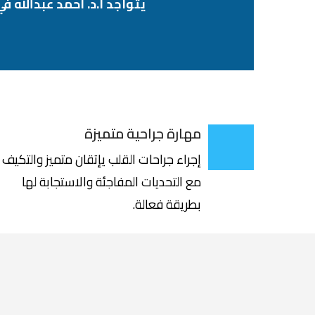
يتواجد أ.د. أحمد عبدالله 
مهارة جراحية متميزة
إجراء جراحات القلب يإتقان متميز والتكيف
مع التحديات المفاجئة والاستجابة لها
بطريقة فعالة.