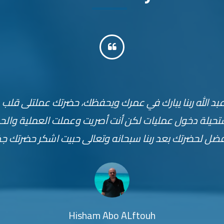
رتك عملت العملية لزوجي من يومين في كوبري القبة زرع الشر
وعافيتك.
Noha El Shafei